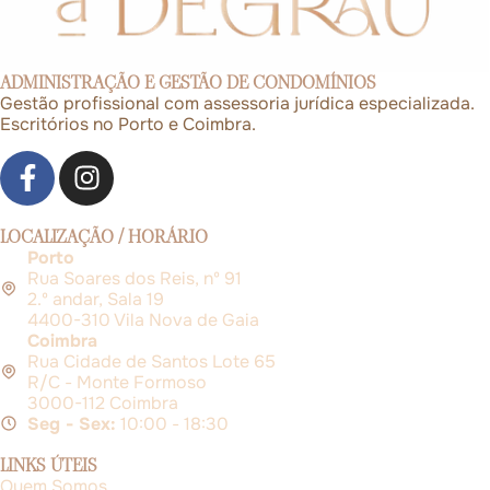
ADMINISTRAÇÃO E GESTÃO DE CONDOMÍNIOS
Gestão profissional com assessoria jurídica especializada.
Escritórios no Porto e Coimbra.
LOCALIZAÇÃO / HORÁRIO
Porto
Rua Soares dos Reis, nº 91
2.º andar, Sala 19
4400-310 Vila Nova de Gaia
Coimbra
Rua Cidade de Santos Lote 65
R/C - Monte Formoso
3000-112 Coimbra
Seg - Sex:
10:00 - 18:30
LINKS ÚTEIS
Quem Somos