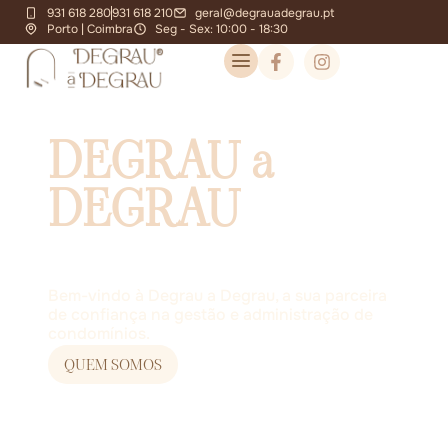
931 618 280
931 618 210
geral@degrauadegrau.pt
Porto | Coimbra
Seg - Sex: 10:00 - 18:30
DEGRAU a
DEGRAU
ADMINISTRAÇÃO E GESTÃO DE
CONDOMÍNIOS
Bem-vindo à Degrau a Degrau, a sua parceira
de confiança na gestão e administração de
condomínios.
QUEM SOMOS