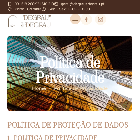
931 618 280
931 618 210
geral@degrauadegrau.pt
Porto | Coimbra
Seg - Sex: 10:00 - 18:30
Política de
Privacidade
Home
•
Política de Privacidade
POLÍTICA DE PROTEÇÃO DE DADOS
1. POLÍTICA DE PRIVACIDADE