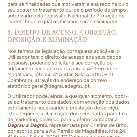
para as finalidades que motivaram a sua recolha ou o
seu posterior tratamento ou, pelo período de tempo
autorizado pela Comissão Nacional de Proteção de
Dados, findo o qual os mesmos serão eliminados.
8. DIREITO DE ACESSO, CORREÇÃO,
OPOSIÇÃO E ELIMINAÇÃO
Nos termos da legislação portuguesa aplicável, o
Utilizador tem o direito de acesso aos seus dados
pessoais, podendo solicitar a sua correção ou
aditamento, mediante carta para a Av. Fernão de
Magalhães, lote 24, 4ª Andar, Sala A, 3000-171
Coimbra ou através do endereço de correio
eletrónico
geral@degrauadegrau.pt
.
O Utilizador pode, ainda, a qualquer momento, opor-
se ao tratamento dos dados, com exceção dos dados
estritamente necessários à prestação de serviço,
e/ou requerer a eliminação dos seus dados para fins
de marketing, devendo para o efeito contactar a
Degrau a Degrau
, representada por Cristina de Brito,
por escrito para a Av. Fernão de Magalhães, lote 24,
4ª Andar, Sala A, 3000-171 Coimbra ou através do