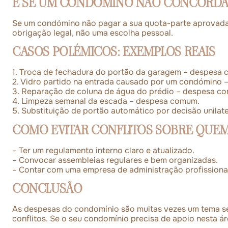
E SE UM CONDÓMINO NÃO CONCORDAR
Se um condómino não pagar a sua quota-parte aprovada em
obrigação legal, não uma escolha pessoal.
CASOS POLÉMICOS: EXEMPLOS REAIS
1. Troca de fechadura do portão da garagem – despesa
2. Vidro partido na entrada causado por um condómino 
3. Reparação de coluna de água do prédio – despesa c
4. Limpeza semanal da escada – despesa comum.
5. Substituição de portão automático por decisão unila
COMO EVITAR CONFLITOS SOBRE QUEM
– Ter um regulamento interno claro e atualizado.
– Convocar assembleias regulares e bem organizadas.
– Contar com uma empresa de administração profissional
CONCLUSÃO
As despesas do condomínio são muitas vezes um tema sen
conflitos. Se o seu condomínio precisa de apoio nesta ár