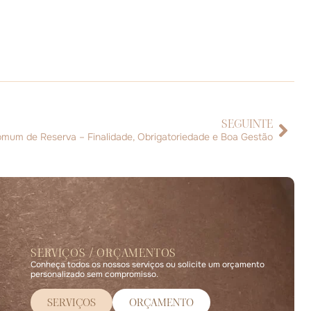
SEGUINTE
mum de Reserva – Finalidade, Obrigatoriedade e Boa Gestão
SERVIÇOS / ORÇAMENTOS
Conheça todos os nossos serviços ou solicite um orçamento
personalizado sem compromisso.
SERVIÇOS
ORÇAMENTO