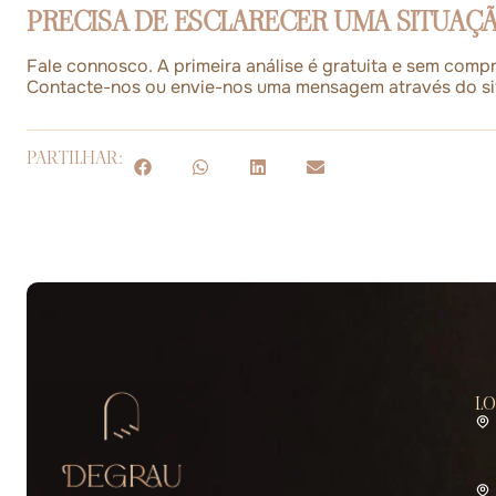
PRECISA DE ESCLARECER UMA SITUAÇ
Fale connosco. A primeira análise é gratuita e sem comp
Contacte-nos ou envie-nos uma mensagem através do si
PARTILHAR:
L