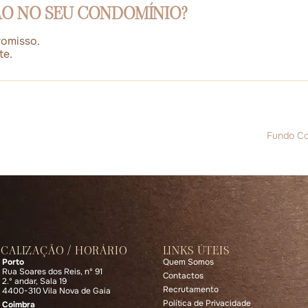
ÃO NO SEU CONDOMÍNIO?
romisso.
te.
Fundo Co
OCALIZAÇÃO / HORÁRIO
LINKS ÚTEIS
Porto
Quem Somos
Rua Soares dos Reis, nº 91
Contactos
2.º andar, Sala 19
Recrutamento
4400-310 Vila Nova de Gaia
Política de Privacidade
Coimbra