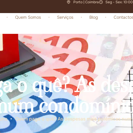
Porto | Coimbra
Seg - Sex: 10:00
Quem Somos
Serviços
Blog
Contacto
 o quê? As des
num condomínio
uns
•
Quem paga o quê? As despesas mais polémicas num 