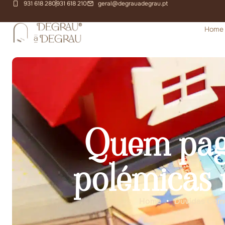
931 618 280
931 618 210
geral@degrauadegrau.pt
Home
Quem paga
polémicas 
Home
•
Dúvidas Com