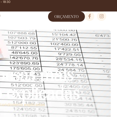
 - 18:30
s
ORÇAMENTO
pesas mais
 explicadas
condomínio explicadas