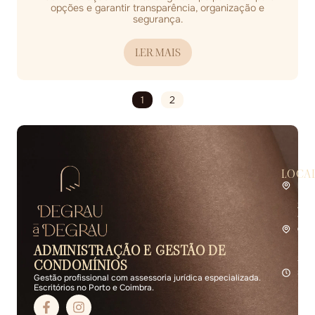
opções e garantir transparência, organização e
segurança.
LER MAIS
1
2
LOCA
Por
Rua 
2.º 
4400
Coi
Rua 
ADMINISTRAÇÃO E GESTÃO DE
R/C 
3000
CONDOMÍNIOS
Seg 
Gestão profissional com assessoria jurídica especializada.
Escritórios no Porto e Coimbra.