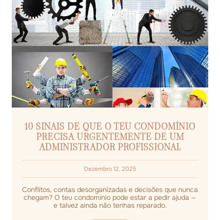
10 SINAIS DE QUE O TEU CONDOMÍNIO
PRECISA URGENTEMENTE DE UM
ADMINISTRADOR PROFISSIONAL
Dezembro 12, 2025
Conflitos, contas desorganizadas e decisões que nunca
chegam? O teu condomínio pode estar a pedir ajuda —
e talvez ainda não tenhas reparado.