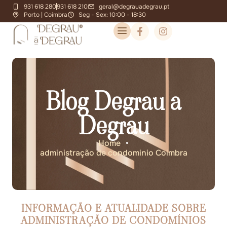
931 618 280
931 618 210
geral@degrauadegrau.pt
Porto | Coimbra
Seg - Sex: 10:00 - 18:30
Blog Degrau a
Degrau
Home
•
administração de condominio Coimbra
INFORMAÇÃO E ATUALIDADE SOBRE
ADMINISTRAÇÃO DE CONDOMÍNIOS