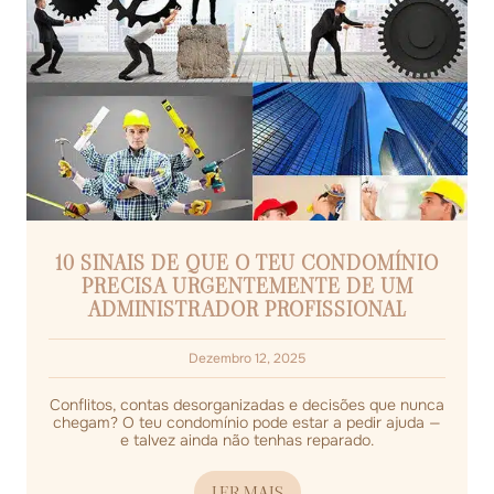
10 SINAIS DE QUE O TEU CONDOMÍNIO
PRECISA URGENTEMENTE DE UM
ADMINISTRADOR PROFISSIONAL
Dezembro 12, 2025
Conflitos, contas desorganizadas e decisões que nunca
chegam? O teu condomínio pode estar a pedir ajuda —
e talvez ainda não tenhas reparado.
LER MAIS