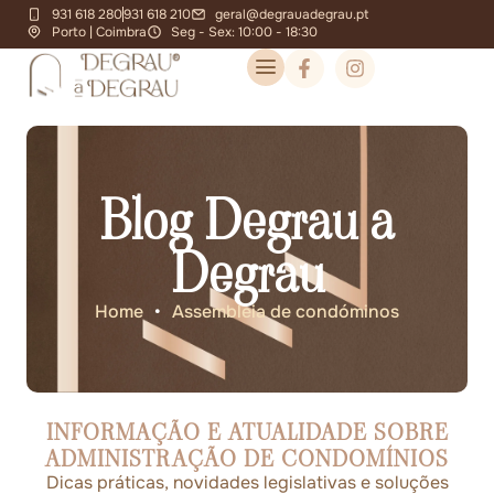
931 618 280
931 618 210
geral@degrauadegrau.pt
Porto | Coimbra
Seg - Sex: 10:00 - 18:30
Blog Degrau a
Degrau
Home
•
Assembleia de condóminos
INFORMAÇÃO E ATUALIDADE SOBRE
ADMINISTRAÇÃO DE CONDOMÍNIOS
Dicas práticas, novidades legislativas e soluções