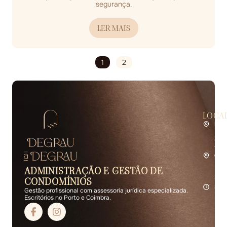
segurança.
LER MAIS
1
2
LOCA
Por
Rua 
2.º 
4400
Coi
Rua 
ADMINISTRAÇÃO E GESTÃO DE
R/C 
3000
CONDOMÍNIOS
Seg 
Gestão profissional com assessoria jurídica especializada.
Escritórios no Porto e Coimbra.