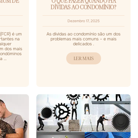
OMUM DE
O QUE FAZER QUANDO HÁ
DÍVIDAS AO CONDOMÍNIO?
Dezembro 17, 2025
(FCR) é um
As dívidas ao condomínio são um dos
rtantes na
problemas mais comuns – e mais
alquer
delicados .
m dos mais
condóminos
LER MAIS
 ...