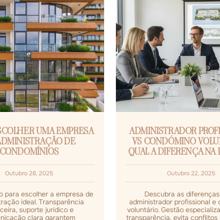
SCOLHER UMA EMPRESA
ADMINISTRADOR PROFI
ADMINISTRAÇÃO DE
VS CONDÓMINO VOLU
CONDOMÍNIOS
QUAL A DIFERENÇA NA 
Outubro 28, 2025
Outubro 22, 2025
co para escolher a empresa de
Descubra as diferenças
ração ideal. Transparência
administrador profissional 
ceira, suporte jurídico e
voluntário. Gestão especializ
nicação clara garantem
transparência, evita conflitos