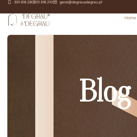
931 618 280
931 618 210
geral@degrauadegrau.pt
Home
Blog