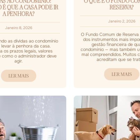
DAS AO CONDOMÍNIO:
O QUE É O FUNDO C
É QUE A CASA PODE IR
RESERVA?
A PENHORA?
Janeiro 2, 2026
Janeiro 8, 2026
O Fundo Comum de Reserva 
dos instrumentos mais impo
ndo as dívidas ao condomínio
gestão financeira de qu
levar à penhora da casa.
condomínio — mas também u
 os prazos legais, valores
mal compreendidos. Muitos 
 como o administrador deve
acreditam que se trata
agir.
LER MAIS
LER MAIS