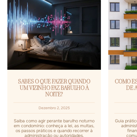
SABES O QUE FAZER QUANDO
COMO E
UM VIZINHO FAZ BARULHO À
DE 
NOITE?
Dezembro 2, 2025
Saiba como agir perante barulho noturno
Guia práti
em condomínio: conheça a lei, as multas,
administ
os passos práticos e quando recorrer à
finan
administração ou autoridades.
comu