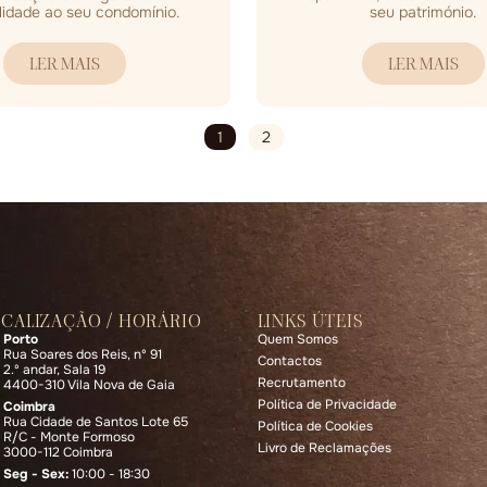
lidade ao seu condomínio.
seu património.
LER MAIS
LER MAIS
1
2
OCALIZAÇÃO / HORÁRIO
LINKS ÚTEIS
Porto
Quem Somos
Rua Soares dos Reis, nº 91
Contactos
2.º andar, Sala 19
Recrutamento
4400-310 Vila Nova de Gaia
Política de Privacidade
Coimbra
Rua Cidade de Santos Lote 65
Política de Cookies
R/C - Monte Formoso
Livro de Reclamações
3000-112 Coimbra
Seg - Sex:
10:00 - 18:30