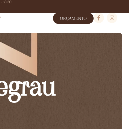
 - 18:30
s
ORÇAMENTO
egrau