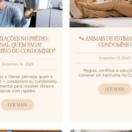
TRAÇÕES NO PRÉDIO:
🐾 ANIMAIS DE ESTIM
INAL, QUEM PAGA?
CONDOMÍNIO
INO OU CONDOMÍNIO?
Dezembro 13, 2025
Dezembro 14, 2025
Regras, conflitos e soluç
conviver em harmonia no C
ões e Obras, perceba quem é
l — condómino ou condomínio
mental para resolver obras e
LER MAIS
danos com rapidez.
LER MAIS