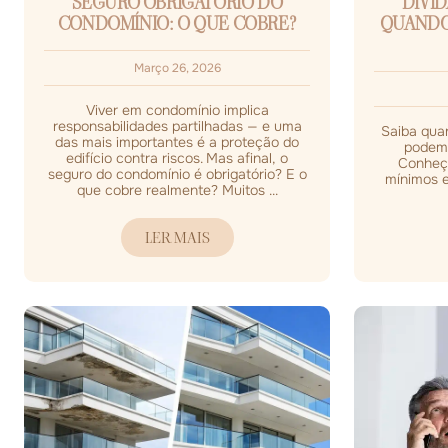
SEGURO OBRIGATÓRIO DO
DÍVI
CONDOMÍNIO: O QUE COBRE?
QUANDO 
Março 26, 2026
Viver em condomínio implica
responsabilidades partilhadas — e uma
Saiba qua
das mais importantes é a proteção do
podem 
edifício contra riscos. Mas afinal, o
Conheça
seguro do condomínio é obrigatório? E o
mínimos e
que cobre realmente? Muitos ...
LER MAIS