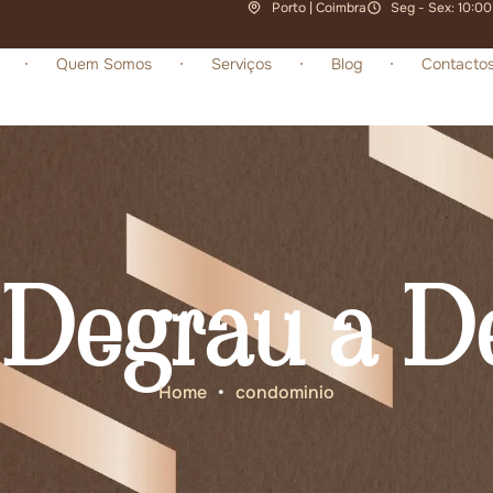
Porto | Coimbra
Seg - Sex: 10:00
Quem Somos
Serviços
Blog
Contacto
 Degrau a D
Home
•
condominio