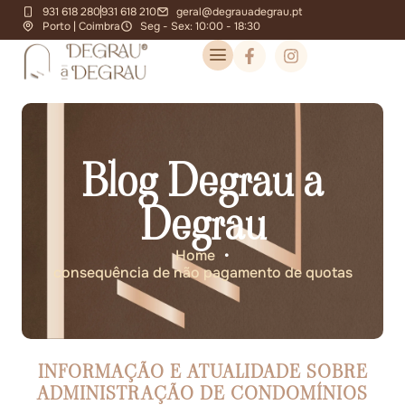
931 618 280
931 618 210
geral@degrauadegrau.pt
Porto | Coimbra
Seg - Sex: 10:00 - 18:30
Blog Degrau a
Degrau
Home
•
consequência de não pagamento de quotas
INFORMAÇÃO E ATUALIDADE SOBRE
ADMINISTRAÇÃO DE CONDOMÍNIOS