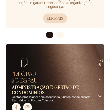
opções e garantir transparência, organização e
segurança.
LER MAIS
1
2
LOCA
Por
Rua 
2.º 
4400
Coi
Rua 
ADMINISTRAÇÃO E GESTÃO DE
R/C 
3000
CONDOMÍNIOS
Seg 
Gestão profissional com assessoria jurídica especializada.
Escritórios no Porto e Coimbra.