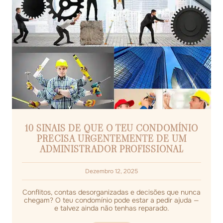
10 SINAIS DE QUE O TEU CONDOMÍNIO
PRECISA URGENTEMENTE DE UM
ADMINISTRADOR PROFISSIONAL
Dezembro 12, 2025
Conflitos, contas desorganizadas e decisões que nunca
chegam? O teu condomínio pode estar a pedir ajuda —
e talvez ainda não tenhas reparado.