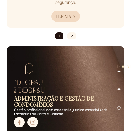
segurança.
LER MAIS
1
2
LOCA
Por
Rua 
2.º 
4400
Coi
Rua 
ADMINISTRAÇÃO E GESTÃO DE
R/C 
3000
CONDOMÍNIOS
Seg 
Gestão profissional com assessoria jurídica especializada.
Escritórios no Porto e Coimbra.