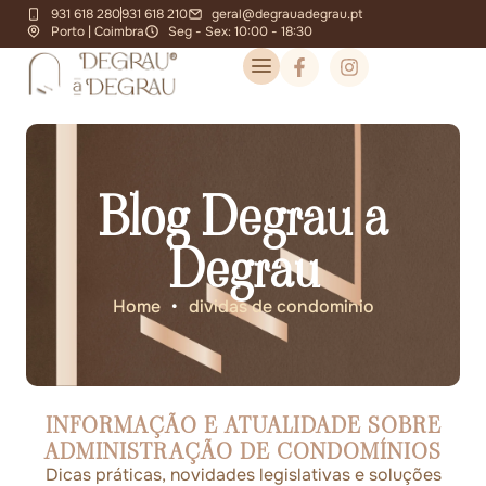
931 618 280
931 618 210
geral@degrauadegrau.pt
Porto | Coimbra
Seg - Sex: 10:00 - 18:30
Blog Degrau a
Degrau
Home
•
dividas de condominio
INFORMAÇÃO E ATUALIDADE SOBRE
ADMINISTRAÇÃO DE CONDOMÍNIOS
Dicas práticas, novidades legislativas e soluções