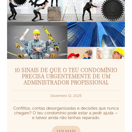
10 SINAIS DE QUE O TEU CONDOMÍNIO
PRECISA URGENTEMENTE DE UM
ADMINISTRADOR PROFISSIONAL
Dezembro 12, 2025
Conflitos, contas desorganizadas e decisões que nunca
chegam? O teu condomínio pode estar a pedir ajuda —
e talvez ainda não tenhas reparado.
LER MAIS