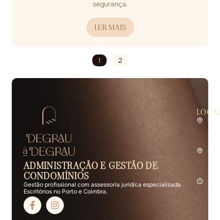
segurança.
LER MAIS
1
2
LOCA
Por
Rua 
2.º 
4400
Coi
Rua 
ADMINISTRAÇÃO E GESTÃO DE
R/C 
3000
CONDOMÍNIOS
Seg 
Gestão profissional com assessoria jurídica especializada.
Escritórios no Porto e Coimbra.