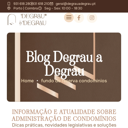
931 618 280
931 618 210
geral@degrauadegrau.pt
Porto | Coimbra
Seg - Sex: 10:00 - 18:30
Blog Degrau a
Degrau
Home
•
fundo de reserva condominios
INFORMAÇÃO E ATUALIDADE SOBRE
ADMINISTRAÇÃO DE CONDOMÍNIOS
Dicas práticas, novidades legislativas e soluções