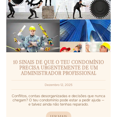
10 SINAIS DE QUE O TEU CONDOMÍNIO
PRECISA URGENTEMENTE DE UM
ADMINISTRADOR PROFISSIONAL
Dezembro 12, 2025
Conflitos, contas desorganizadas e decisões que nunca
chegam? O teu condomínio pode estar a pedir ajuda —
e talvez ainda não tenhas reparado.
LER MAIS