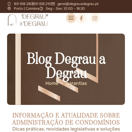
931 618 280
931 618 210
geral@degrauadegrau.pt
Porto | Coimbra
Seg - Sex: 10:00 - 18:30
Blog Degrau a
Degrau
Home
•
garantias
INFORMAÇÃO E ATUALIDADE SOBRE
ADMINISTRAÇÃO DE CONDOMÍNIOS
Dicas práticas, novidades legislativas e soluções