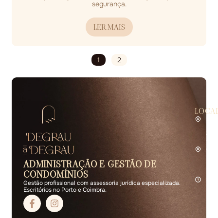
segurança.
LER MAIS
1
2
LOCA
Por
Rua 
2.º 
4400
Coi
Rua 
ADMINISTRAÇÃO E GESTÃO DE
R/C 
3000
CONDOMÍNIOS
Seg 
Gestão profissional com assessoria jurídica especializada.
Escritórios no Porto e Coimbra.