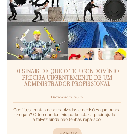
10 SINAIS DE QUE O TEU CONDOMÍNIO
PRECISA URGENTEMENTE DE UM
ADMINISTRADOR PROFISSIONAL
Dezembro 12, 2025
Conflitos, contas desorganizadas e decisões que nunca
chegam? O teu condomínio pode estar a pedir ajuda —
e talvez ainda não tenhas reparado.
LER MAIS