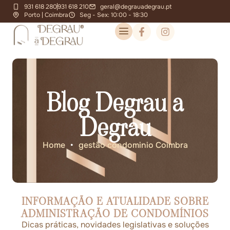
931 618 280
931 618 210
geral@degrauadegrau.pt
Porto | Coimbra
Seg - Sex: 10:00 - 18:30
Blog Degrau a
Degrau
Home
•
gestão condominio Coimbra
INFORMAÇÃO E ATUALIDADE SOBRE
ADMINISTRAÇÃO DE CONDOMÍNIOS
Dicas práticas, novidades legislativas e soluções