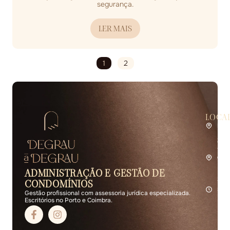
segurança.
LER MAIS
1
2
LOCA
Por
Rua 
2.º 
4400
Coi
Rua 
ADMINISTRAÇÃO E GESTÃO DE
R/C 
3000
CONDOMÍNIOS
Seg 
Gestão profissional com assessoria jurídica especializada.
Escritórios no Porto e Coimbra.