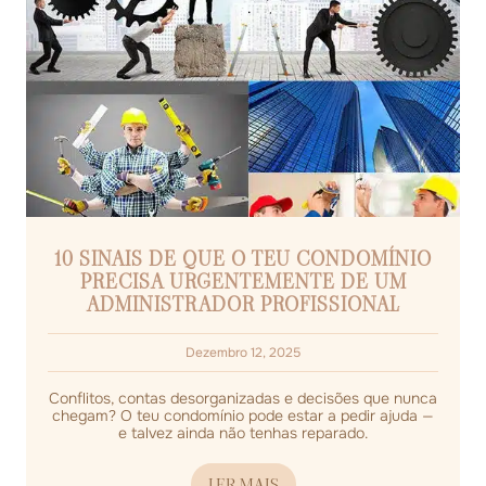
10 SINAIS DE QUE O TEU CONDOMÍNIO
PRECISA URGENTEMENTE DE UM
ADMINISTRADOR PROFISSIONAL
Dezembro 12, 2025
Conflitos, contas desorganizadas e decisões que nunca
chegam? O teu condomínio pode estar a pedir ajuda —
e talvez ainda não tenhas reparado.
LER MAIS