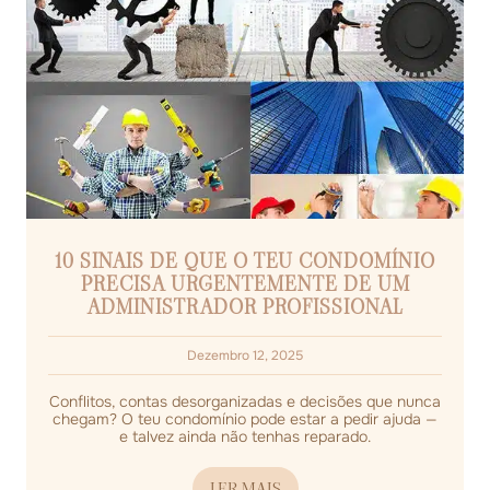
10 SINAIS DE QUE O TEU CONDOMÍNIO
PRECISA URGENTEMENTE DE UM
ADMINISTRADOR PROFISSIONAL
Dezembro 12, 2025
Conflitos, contas desorganizadas e decisões que nunca
chegam? O teu condomínio pode estar a pedir ajuda —
e talvez ainda não tenhas reparado.
LER MAIS