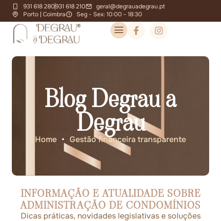
931 618 280
931 618 210
geral@degrauadegrau.pt
Porto | Coimbra
Seg - Sex: 10:00 - 18:30
Blog Degrau a
Degrau
Home
•
Gestão financeira transparente
INFORMAÇÃO E ATUALIDADE SOBRE
ADMINISTRAÇÃO DE CONDOMÍNIOS
Dicas práticas, novidades legislativas e soluções