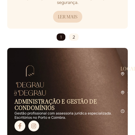
segurança.
LER MAIS
1
2
LOCA
Por
Rua 
2.º 
4400
Coi
Rua 
ADMINISTRAÇÃO E GESTÃO DE
R/C 
3000
CONDOMÍNIOS
Seg 
Gestão profissional com assessoria jurídica especializada.
Escritórios no Porto e Coimbra.