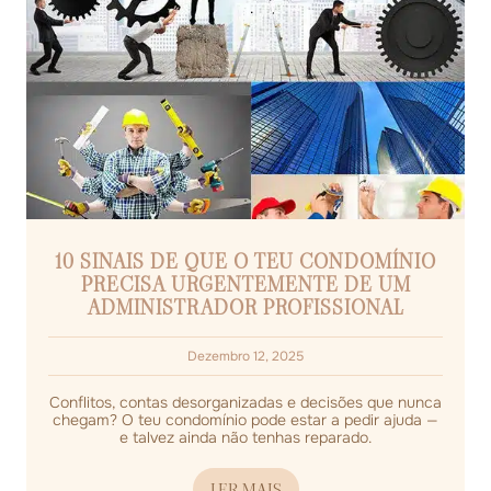
10 SINAIS DE QUE O TEU CONDOMÍNIO
PRECISA URGENTEMENTE DE UM
ADMINISTRADOR PROFISSIONAL
Dezembro 12, 2025
Conflitos, contas desorganizadas e decisões que nunca
chegam? O teu condomínio pode estar a pedir ajuda —
e talvez ainda não tenhas reparado.
LER MAIS