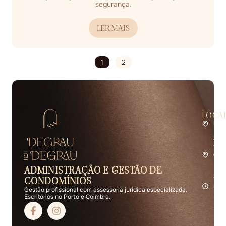
segurança.
LER MAIS
1
2
LOCA
Por
Rua 
2.º 
4400
Coi
Rua 
ADMINISTRAÇÃO E GESTÃO DE
R/C 
3000
CONDOMÍNIOS
Seg 
Gestão profissional com assessoria jurídica especializada.
Escritórios no Porto e Coimbra.