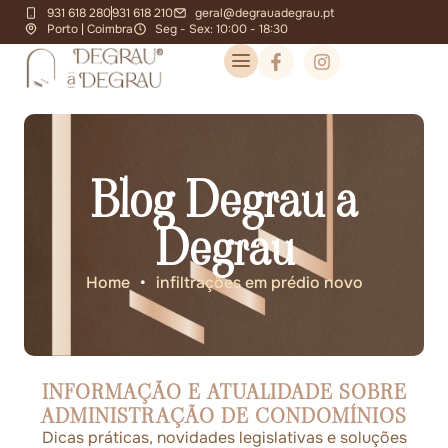
931 618 280
931 618 210
geral@degrauadegrau.pt
Porto | Coimbra
Seg - Sex: 10:00 - 18:30
Blog Degrau a
Degrau
Home
•
infiltrações em prédio novo
INFORMAÇÃO E ATUALIDADE SOBRE
ADMINISTRAÇÃO DE CONDOMÍNIOS
Dicas práticas, novidades legislativas e soluções