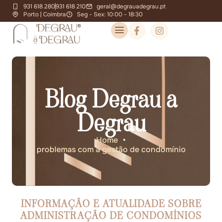
931 618 280
931 618 210
geral@degrauadegrau.pt
Porto | Coimbra
Seg - Sex: 10:00 - 18:30
Blog Degrau a
Degrau
Home
•
problemas com a gestão de condomínio
INFORMAÇÃO E ATUALIDADE SOBRE
ADMINISTRAÇÃO DE CONDOMÍNIOS