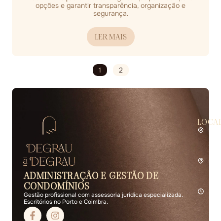
opções e garantir transparência, organização e
segurança.
LER MAIS
1
2
LOCA
Por
Rua 
2.º 
4400
Coi
Rua 
ADMINISTRAÇÃO E GESTÃO DE
R/C 
3000
CONDOMÍNIOS
Seg 
Gestão profissional com assessoria jurídica especializada.
Escritórios no Porto e Coimbra.