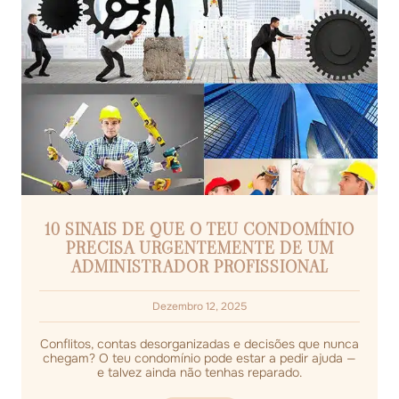
10 SINAIS DE QUE O TEU CONDOMÍNIO
PRECISA URGENTEMENTE DE UM
ADMINISTRADOR PROFISSIONAL
Dezembro 12, 2025
Conflitos, contas desorganizadas e decisões que nunca
chegam? O teu condomínio pode estar a pedir ajuda —
e talvez ainda não tenhas reparado.