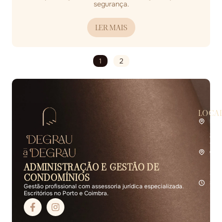
segurança.
LER MAIS
1
2
LOCA
Por
Rua 
2.º 
4400
Coi
Rua 
ADMINISTRAÇÃO E GESTÃO DE
R/C 
3000
CONDOMÍNIOS
Seg 
Gestão profissional com assessoria jurídica especializada.
Escritórios no Porto e Coimbra.