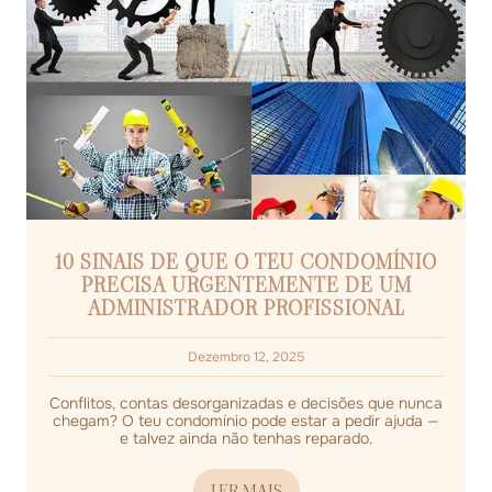
10 SINAIS DE QUE O TEU CONDOMÍNIO
PRECISA URGENTEMENTE DE UM
ADMINISTRADOR PROFISSIONAL
Dezembro 12, 2025
Conflitos, contas desorganizadas e decisões que nunca
chegam? O teu condomínio pode estar a pedir ajuda —
e talvez ainda não tenhas reparado.
LER MAIS