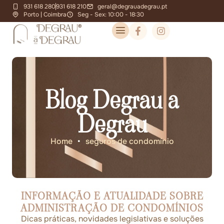
931 618 280
931 618 210
geral@degrauadegrau.pt
Porto | Coimbra
Seg - Sex: 10:00 - 18:30
Blog Degrau a
Degrau
Home
•
seguros de condomínio
INFORMAÇÃO E ATUALIDADE SOBRE
ADMINISTRAÇÃO DE CONDOMÍNIOS
Dicas práticas, novidades legislativas e soluções