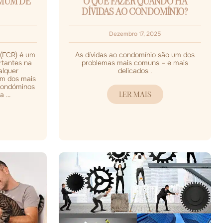
OMUM DE
O QUE FAZER QUANDO HÁ
DÍVIDAS AO CONDOMÍNIO?
Dezembro 17, 2025
(FCR) é um
As dívidas ao condomínio são um dos
rtantes na
problemas mais comuns – e mais
alquer
delicados .
m dos mais
condóminos
LER MAIS
 ...