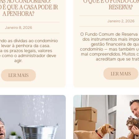
DAS AO CONDOMÍNIO:
O QUE É O FUNDO C
É QUE A CASA PODE IR
RESERVA?
A PENHORA?
Janeiro 2, 2026
Janeiro 8, 2026
O Fundo Comum de Reserva 
dos instrumentos mais impo
ndo as dívidas ao condomínio
gestão financeira de qu
levar à penhora da casa.
condomínio — mas também u
 os prazos legais, valores
mal compreendidos. Muitos 
 como o administrador deve
acreditam que se trata
agir.
LER MAIS
LER MAIS