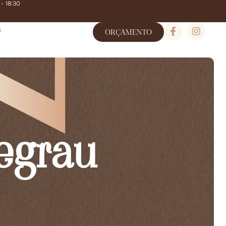
 - 18:30
s
ORÇAMENTO
egrau