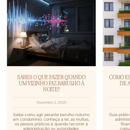
SABES O QUE FAZER QUANDO
COMO E
UM VIZINHO FAZ BARULHO À
DE 
NOITE?
Dezembro 2, 2025
Saiba como agir perante barulho noturno
Guia práti
em condomínio: conheça a lei, as multas,
administ
os passos práticos e quando recorrer à
finan
administração ou autoridades.
comu