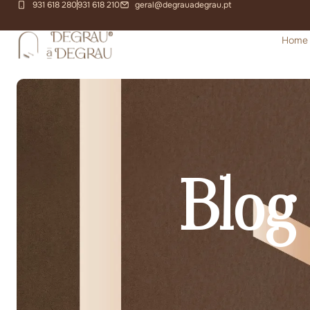
931 618 280
931 618 210
geral@degrauadegrau.pt
Home
Blog