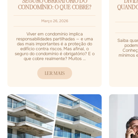
SEGURO OBRIGATÓRIO DO
DÍVI
CONDOMÍNIO: O QUE COBRE?
QUANDO 
Março 26, 2026
Viver em condomínio implica
responsabilidades partilhadas — e uma
Saiba qua
das mais importantes é a proteção do
podem 
edifício contra riscos. Mas afinal, o
Conheça
seguro do condomínio é obrigatório? E o
mínimos e
que cobre realmente? Muitos ...
LER MAIS