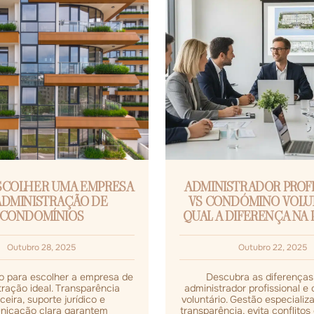
SCOLHER UMA EMPRESA
ADMINISTRADOR PROFI
ADMINISTRAÇÃO DE
VS CONDÓMINO VOLU
CONDOMÍNIOS
QUAL A DIFERENÇA NA 
Outubro 28, 2025
Outubro 22, 2025
co para escolher a empresa de
Descubra as diferenças
ração ideal. Transparência
administrador profissional 
ceira, suporte jurídico e
voluntário. Gestão especializ
nicação clara garantem
transparência, evita conflitos