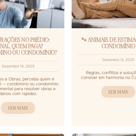
TRAÇÕES NO PRÉDIO:
🐾 ANIMAIS DE ESTIM
INAL, QUEM PAGA?
CONDOMÍNIO
INO OU CONDOMÍNIO?
Dezembro 13, 2025
Dezembro 14, 2025
Regras, conflitos e soluç
conviver em harmonia no C
ões e Obras, perceba quem é
l — condómino ou condomínio
mental para resolver obras e
LER MAIS
danos com rapidez.
LER MAIS