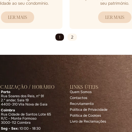
lidade ao seu condomínio.
seu património.
LER MAIS
LER MAIS
1
2
OCALIZAÇÃO / HORÁRIO
LINKS ÚTEIS
Porto
Quem Somos
Rua Soares dos Reis, nº 91
Contactos
2.º andar, Sala 19
Recrutamento
4400-310 Vila Nova de Gaia
Política de Privacidade
Coimbra
Rua Cidade de Santos Lote 65
Política de Cookies
R/C - Monte Formoso
Livro de Reclamações
3000-112 Coimbra
Seg - Sex:
10:00 - 18:30