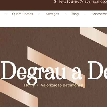
Porto | Coimbra
Seg - Sex: 10:00
Quem Somos
Serviços
Blog
Contacto
 Degrau a D
Home
•
Valorização patrimonial